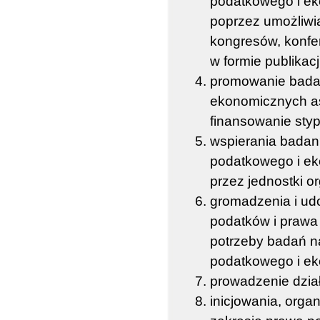
podatkowego i ek
poprzez umożliwi
kongresów, konfe
w formie publikac
promowanie bada
ekonomicznych as
finansowanie sty
wspierania badan
podatkowego i e
przez jednostki o
gromadzenia i udo
podatków i prawa 
potrzeby badań n
podatkowego i e
prowadzenie dział
inicjowania, org