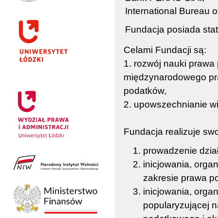
International Bureau 
Fundacja posiada stat
Celami Fundacji są:
1. rozwój nauki praw
międzynarodowego pra
podatków,
2. upowszechnianie w
Fundacja realizuje sw
prowadzenie dział
inicjowania, org
zakresie prawa p
inicjowania, orga
popularyzującej 